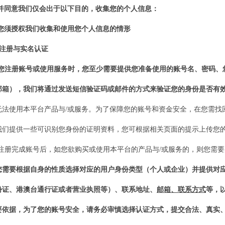
并同意
我们
仅会出于以下目的，收集您的个人信息：
您须授权我们收集和使用您个人信息的情形
注册与实名认证
在您注册
账号
或使用服务时，您至少需要提供您准备使用的
账号
名、密码、
邮箱），
我们
将通过发送短信验证码或邮件的方式来验证您的身份是否有
无法使用
本平台产品与
/或
服务。为了保障您的
账号
和资金安全，在您需找
我们
提供一些可识别您身份的证明资料，您可根据相关页面的提示上传您
2在注册完成
账号
后，如您欲购买或使用
本平台
的产品与
/或服务的，则您需
您需要根据自身的性质选择对应的用户身份类型（个人或企业）并提供对
份证、港澳台通行证或者营业执照等）、联系地址、
邮箱、联系方式
等，
要依据，为了您的账号安全，请务必审慎选择认证方式，提交合法、真实