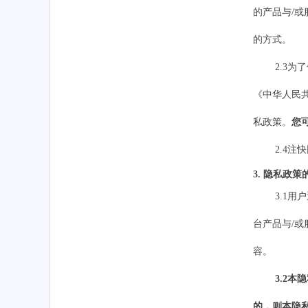
的产品与
/
的方式。
2.3
《中华人民
私政策。
您
2.4
注快
3. 隐私政
3.1用
台产品与
/或
容。
3.2
的
，则本隐