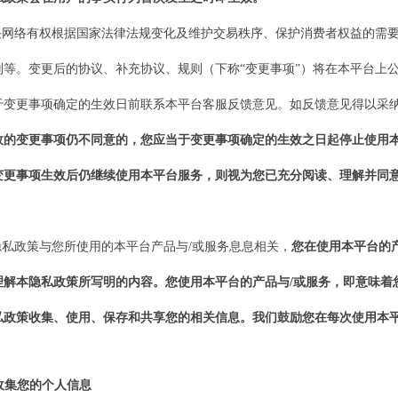
快网络
有权根据国家法律法规变化及维护交易秩序、保护消费者权益的需
则等。变更后的协议、补充协议、规则（下称
“变更事项”）将在
本
平台上
于变更事项确定的生效日前联系
本平台客服
反馈意见。如反馈意见得以采
效的变更事项仍不同意的，您应当于变更事项确定的生效之日起停止使用
变更事项生效后仍继续使用
本
平台服务，则视为您已充分阅读、理解并同
。
本隐私政策与您所使用的
本平台产品与
/或
服务息息相关，
您在使用
本平台
的
理解本隐私政策所写明的内容。您使用
本平台
的产品与
/或服务，即意味
私政策收集、使用、保存和共享您的相关信息。
我们
鼓励您在每次使用
本
收集您的个人信息