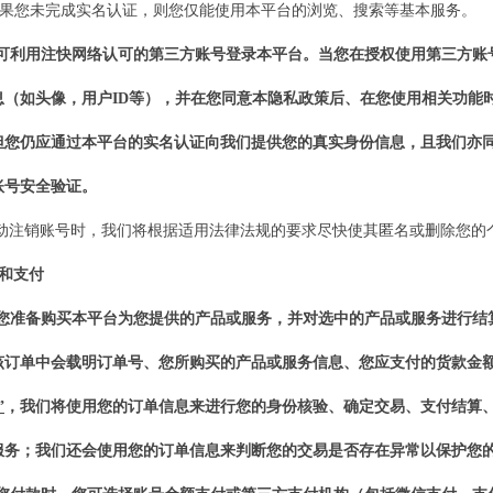
 如果您
未完成实名认证，则您
仅
能
使用
本
平台的浏览、搜索等基本服务。
您可利用
注快网络
认可的第三方账号登录
本
平台。当您在授权使用第三方账
息（如头像，用户
ID等），并在您同意本隐私政策后、在您使用相关功能
但您仍应通过
本平台
的实名认证向
我们
提供您的真实身份信息，且
我们
亦
账号
安全验证。
动注销账号时，我们将根据适用法律法规的要求尽快使其匿名或删除您的
易和支付
1当您准备购买
本平台
为您提供的
产
品或服务，并对选中的
产
品或服务进行结
该订单中会载明订单号、您所购买的
产
品或服务信息、您应支付的货款金
”
，
我们
将使用您的订单信息来进行您的身份核验、确定交易、支付结算
服务；
我们
还会使用您的订单信息来判断您的交易是否存在异常以保护您